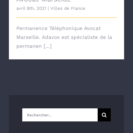
avril 9th, 2021
|
Villes de France
Permanence Téléphonique Avocat
Marseille. Adavox est spécialiste de la
permanen [...]
Rechercher: