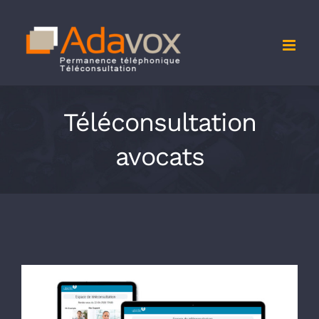
Passer
au
contenu
Téléconsultation
avocats