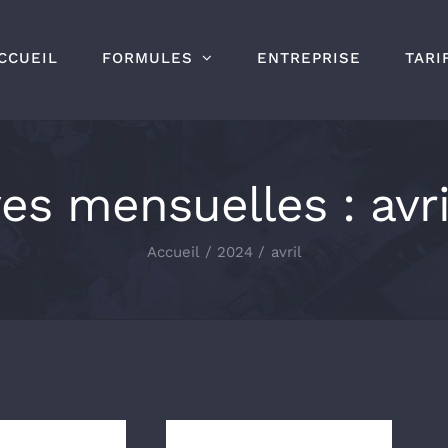
CCUEIL
FORMULES
ENTREPRISE
TARI
ves mensuelles :
avr
Accueil
2024
avril