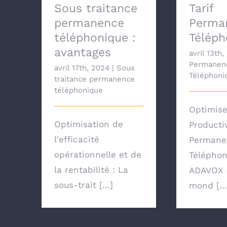
Sous traitance
Tarif
permanence
Perma
téléphonique :
Téléph
avantages
avril 13th
Permanen
avril 17th, 2024
|
Sous
Téléphoni
traitance permanence
téléphonique
Optimise
Optimisation de
Producti
l'efficacité
Permane
opérationnelle et de
Téléphon
la rentabilité : La
ADAVOX 
sous-trait [...]
mond [...