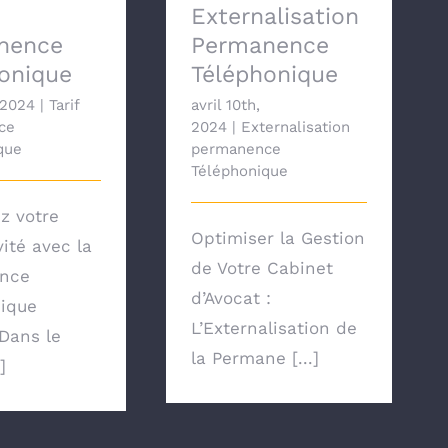
Externalisation
nence
Permanence
onique
Téléphonique
, 2024
|
Tarif
avril 10th,
ce
2024
|
Externalisation
que
permanence
Téléphonique
z votre
Optimiser la Gestion
vité avec la
de Votre Cabinet
nce
d’Avocat :
ique
L’Externalisation de
Dans le
la Permane [...]
]