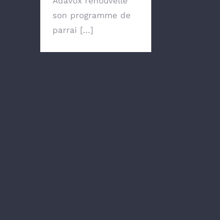
Adavox renouvelle
son programme de
parrai [...]