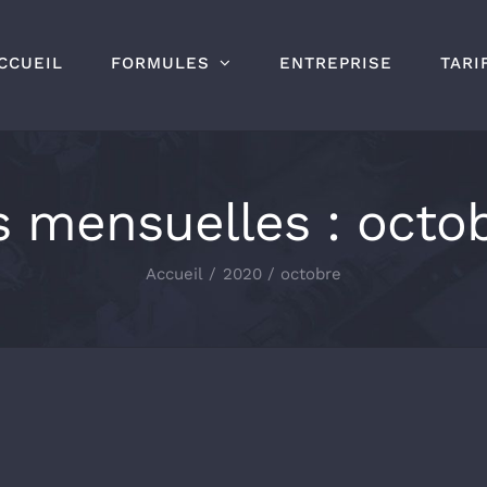
CCUEIL
FORMULES
ENTREPRISE
TARI
s mensuelles :
octo
Accueil
2020
octobre