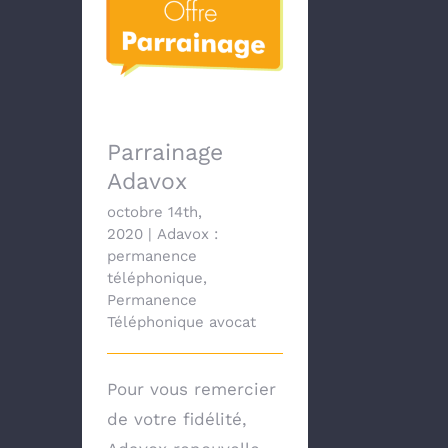
Parrainage Adavox
Parrainage
Adavox
octobre 14th,
2020
|
Adavox :
permanence
téléphonique
,
Permanence
Téléphonique avocat
Pour vous remercier
de votre fidélité,