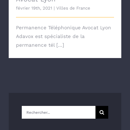
février 19th, 2021
|
Villes de France
Permanence Téléphonique Avocat Lyon
Adavox est spécialiste de la
permanence tél [...]
Rechercher: