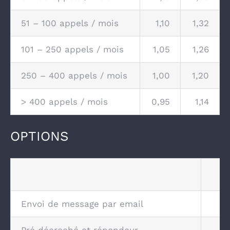
51 – 100 appels / mois
1,10
1,32
101 – 250 appels / mois
1,05
1,26
250 – 400 appels / mois
1,00
1,20
> 400 appels / mois
0,95
1,14
OPTIONS
Envoi de message par email
Pré décroché et répondeur