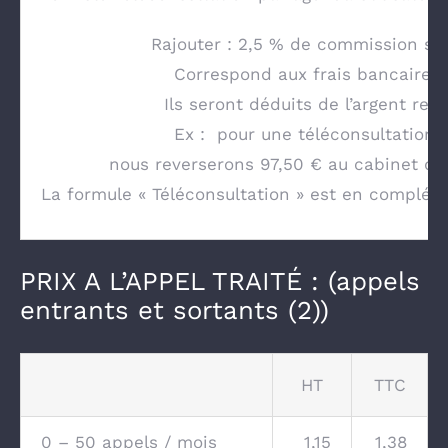
Rajouter : 2,5 % de commission sur
Correspond aux frais bancaires 
Ils seront déduits de l’argent rev
Ex : pour une téléconsultation 
nous reverserons 97,50 € au cabinet qui
La formule « Téléconsultation » est en complém
PRIX A L’APPEL TRAITÉ : (appels
entrants et sortants (2))
HT
TTC
0 – 50 appels / mois
1,15
1,38