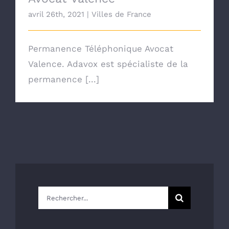
avril 26th, 2021
|
Villes de France
Permanence Téléphonique Avocat
Valence. Adavox est spécialiste de la
permanence [...]
Rechercher: