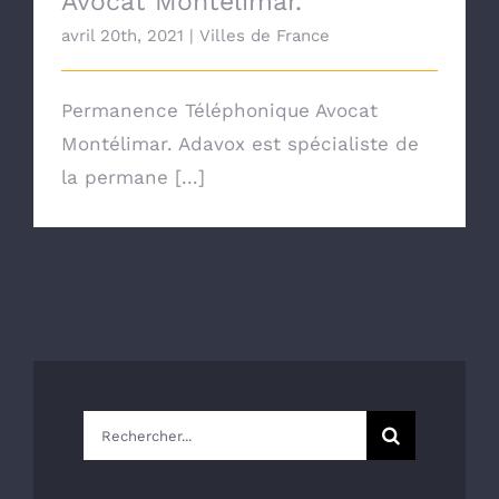
Avocat Montélimar.
avril 20th, 2021
|
Villes de France
Permanence Téléphonique Avocat
Montélimar. Adavox est spécialiste de
la permane [...]
Rechercher: