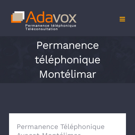
Passer
au
contenu
Permanence
téléphonique
Montélimar
Permanence Téléphonique