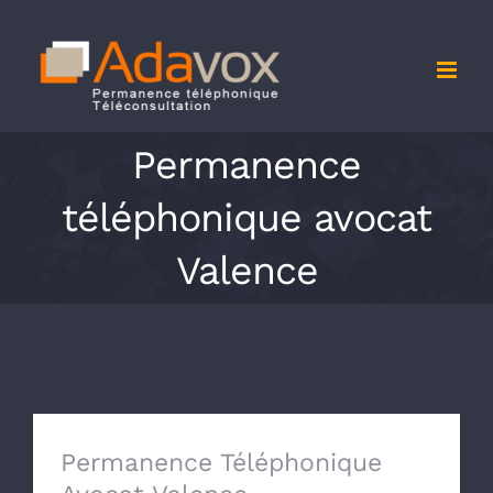
Passer
au
contenu
Permanence
téléphonique avocat
Valence
Permanence Téléphonique