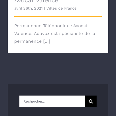
Avocat Valence
avril 26th, 2021
|
Villes de France
Permanence Téléphonique Avocat
Valence. Adavox est spécialiste de la
permanence [...]
Rechercher: