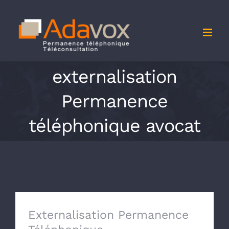
Passer
au
contenu
externalisation
Permanence
téléphonique avocat
Externalisation Permanence