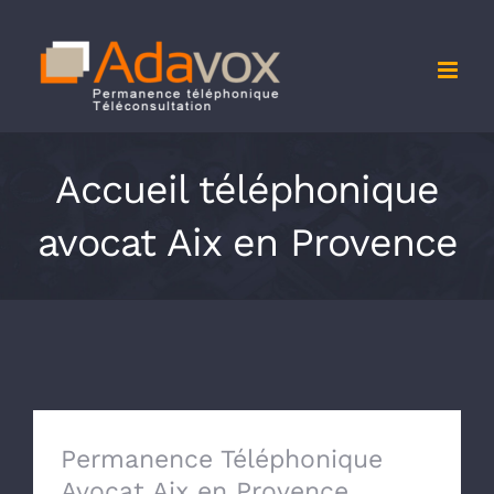
Passer
au
contenu
Accueil téléphonique
avocat Aix en Provence
Permanence Téléphonique
Avocat Aix en Provence