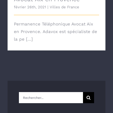
février 26th, 2021
|
Villes de France
Permanence Téléphonique Avocat Aix
en Provence. Adavox est spécialiste de
la pe [...]
Rechercher: