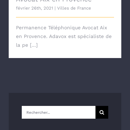
février 26th, 2021
|
Villes de France
Permanence Téléphonique Avocat Aix
en Provence. Adavox est spécialiste de
la pe [...]
Rechercher: