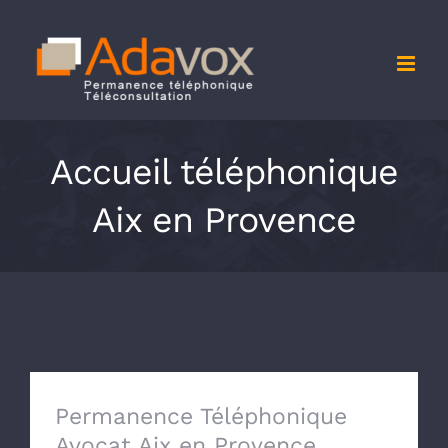
Passer
au
contenu
Accueil téléphonique
Aix en Provence
Permanence Téléphonique
Avocat Aix en Provence