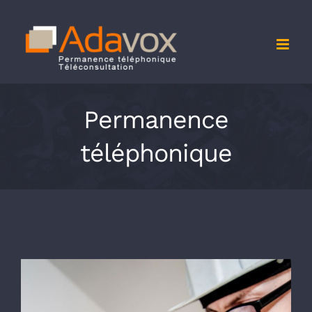
Passer
au
contenu
Permanence
téléphonique